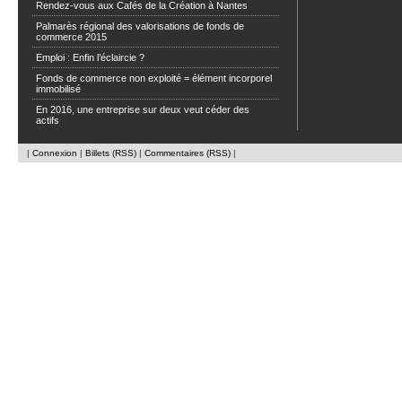
Rendez-vous aux Cafés de la Création à Nantes
Palmarès régional des valorisations de fonds de
commerce 2015
Emploi : Enfin l’éclaircie ?
Fonds de commerce non exploité = élément incorporel
immobilisé
En 2016, une entreprise sur deux veut céder des
actifs
|
Connexion
|
Billets (RSS)
|
Commentaires (RSS)
|