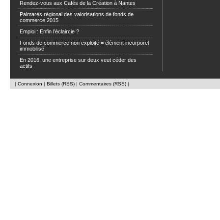
Rendez-vous aux Cafés de la Création à Nantes
Palmarès régional des valorisations de fonds de
commerce 2015
Emploi : Enfin l’éclaircie ?
Fonds de commerce non exploité = élément incorporel
immobilisé
En 2016, une entreprise sur deux veut céder des
actifs
|
Connexion
|
Billets (RSS)
|
Commentaires (RSS)
|