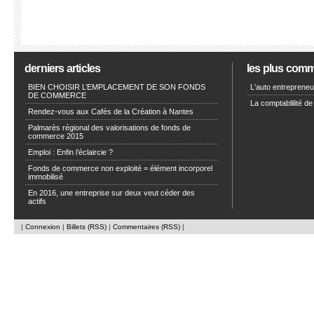
derniers articles
les plus com
BIEN CHOISIR L’EMPLACEMENT DE SON FONDS
L'auto entrepreneur
DE COMMERCE
La comptablilité de
Rendez-vous aux Cafés de la Création à Nantes
Palmarès régional des valorisations de fonds de
commerce 2015
Emploi : Enfin l’éclaircie ?
Fonds de commerce non exploité = élément incorporel
immobilisé
En 2016, une entreprise sur deux veut céder des
actifs
|
Connexion
|
Billets (RSS)
|
Commentaires (RSS)
|