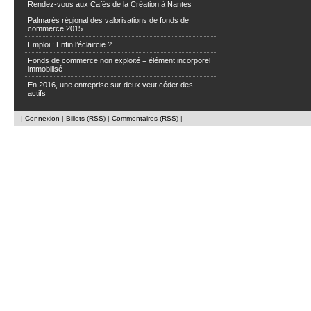
Rendez-vous aux Cafés de la Création à Nantes
Palmarès régional des valorisations de fonds de
commerce 2015
Emploi : Enfin l’éclaircie ?
Fonds de commerce non exploité = élément incorporel
immobilisé
En 2016, une entreprise sur deux veut céder des
actifs
|
Connexion
|
Billets (RSS)
|
Commentaires (RSS)
|