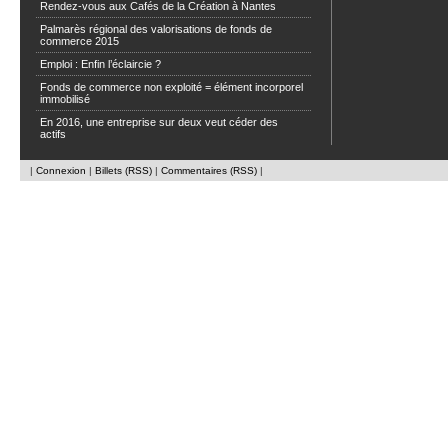
Rendez-vous aux Cafés de la Création à Nantes
Palmarès régional des valorisations de fonds de
commerce 2015
Emploi : Enfin l’éclaircie ?
Fonds de commerce non exploité = élément incorporel
immobilisé
En 2016, une entreprise sur deux veut céder des
actifs
|
Connexion
|
Billets (RSS)
|
Commentaires (RSS)
|