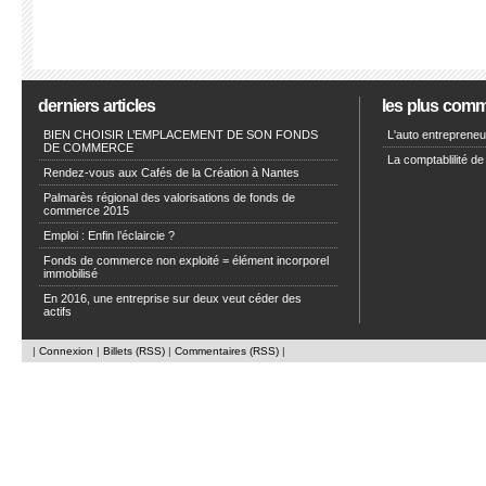
derniers articles
les plus com
BIEN CHOISIR L’EMPLACEMENT DE SON FONDS
L'auto entrepreneur
DE COMMERCE
La comptablilité de
Rendez-vous aux Cafés de la Création à Nantes
Palmarès régional des valorisations de fonds de
commerce 2015
Emploi : Enfin l’éclaircie ?
Fonds de commerce non exploité = élément incorporel
immobilisé
En 2016, une entreprise sur deux veut céder des
actifs
|
Connexion
|
Billets (RSS)
|
Commentaires (RSS)
|