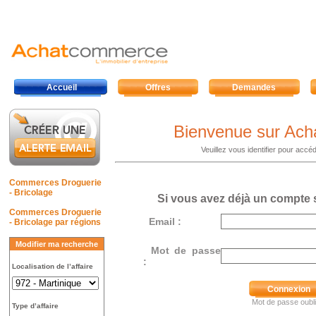
Accueil
Offres
Demandes
Bienvenue sur Ac
Veuillez vous identifier pour acc
Commerces Droguerie
- Bricolage
Si vous avez déjà un compte
Commerces Droguerie
Email :
- Bricolage par régions
Modifier ma recherche
Mot de passe
:
Localisation de l’affaire
Connexion
Mot de passe oubli
Type d’affaire