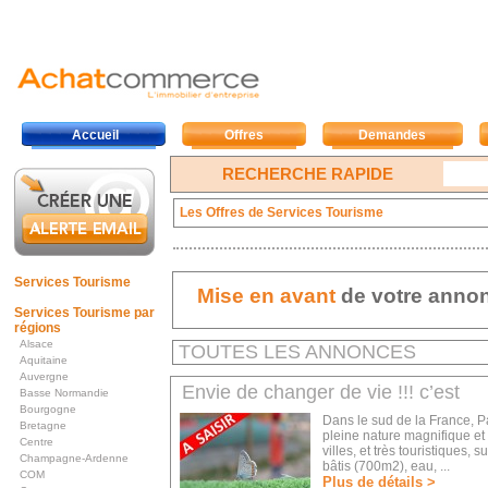
Accueil
Offres
Demandes
RECHERCHE RAPIDE
Les Offres de Services Tourisme
Services Tourisme
Mise en avant
de votre anno
Services Tourisme par
régions
Alsace
TOUTES LES ANNONCES
Aquitaine
Auvergne
Envie de changer de vie !!! c’est
Basse Normandie
Bourgogne
Dans le sud de la France, Pa
Bretagne
pleine nature magnifique e
Centre
villes, et très touristiques,
Champagne-Ardenne
bâtis (700m2), eau, ...
COM
Plus de détails >