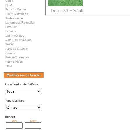
Corse
DOM
Franche-Comté
Dép. : 34-Hérault
Haute Normandie
Ile-de-France
Languedoc-Roussillon
Limousin
Lorraine
Midi-Pyrénées
Nord Pas-de-Calais
PACA
Pays-de-la-Loire
Picardie
Poitou-Charentes
Rhône-Alpes
TOM
Modifier ma recherche
Localisation de l’affaire
Type d’affaire
Budget
Mini
Maxi