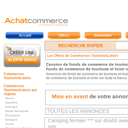
Accueil
Offres
Demandes
RECHERCHE RAPIDE
Les Offres de Commerces Tourisme/Loisirs
Cession de fonds de commerce de tourisme
fonds de commerce de tourisme et loisir s
Commerces
Annonces de fonds de commerce de tourisme et loisi
Tourisme/Loisirs
de commerce de tourisme et loisir sur toute la france
Commerces
Tourisme/Loisirs par
régions
Mise en avant
de votre anno
Alsace
Aquitaine
Auvergne
TOUTES LES ANNONCES
Basse Normandie
Bourgogne
Camping fermier *** sur 4ha50 ave
Bretagne
Centre
son