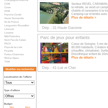
Champagne-Ardenne
Secteur REVEL CARAMAN, su
COM
la retraite, se vend un cam
Corse
chalets et caravanes à la l
DOM
Camping-car et tentes avec
Franche-Comté
Plus de détails >
Haute Normandie
Ile-de-France
Languedoc-Roussillon
Dép. : 31-Haute Garonne
Limousin
Lorraine
Midi-Pyrénées
Parc de jeux pour enfants
Nord Pas-de-Calais
PACA
Coeur de Sologne. 5 mn de 
80.000 habitants. Création 
Pays-de-la-Loire
(chauffée, climatisée). Surf
Picardie
Discothèque enfant de 20m2.
Poitou-Charentes
Plus de détails >
Rhône-Alpes
TOM
Dép. : 41-Loir et Cher
Modifier ma recherche
Localisation de l’affaire
Type d’affaire
Budget
Mini
Maxi