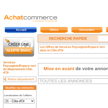
Accueil
Offres
Demandes
RECHERCHE RAPIDE
Les Offres de Services Paysagiste/Espace vert
dans la Côte-d'Or
Services
Paysagiste/Espace vert
Mise en avant
de votre anno
du département Côte-
d'Or
Retour département
TOUTES LES ANNONCES
Modifier ma recherche
Localisation de l’affaire