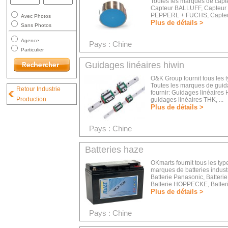
Toutes les marques de capt
Capteur BALLUFF, Capteur 
PEPPERL + FUCHS, Capteur
Avec Photos
Plus de détails >
Sans Photos
Agence
Pays : Chine
Particulier
Guidages linéaires hiwin
O&K Group fournit tous les 
Toutes les marques de guid
Retour Industrie
fournir: Guidages linéaire
Production
guidages linéaires THK, ...
Plus de détails >
Pays : Chine
Batteries haze
OKmarts fournit tous les typ
marques de batteries indust
Batterie Panasonic, Batteri
Batterie HOPPECKE, Batteri
Plus de détails >
Pays : Chine