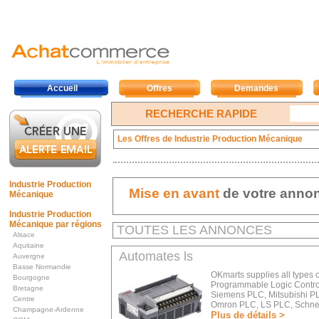
Accueil
Offres
Demandes
RECHERCHE RAPIDE
Les Offres de Industrie Production Mécanique
Industrie Production
Mise en avant
de votre anno
Mécanique
Industrie Production
Mécanique par régions
TOUTES LES ANNONCES
Alsace
Aquitaine
Automates ls
Auvergne
Basse Normandie
OKmarts supplies all types o
Bourgogne
Programmable Logic Control
Bretagne
Siemens PLC, Mitsubishi PL
Centre
Omron PLC, LS PLC, Schneid
Champagne-Ardenne
Plus de détails >