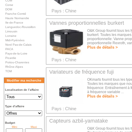
COM
Corse
DOM
Pays : Chine
Franche-Comté
Haute Normandie
Vannes proportionnelles burkert
Ile-de-France
Languedoc-Roussillon
O&K Group fournit tous les 
Limousin
burkert. Toutes les marques
Lorraine
proportionnelle: Vanne pro
Midi-Pyrénées
proportionnelle Rexroth, van
Nord Pas-de-Calais
Plus de détails >
PACA
Pays-de-la-Loire
Picardie
Pays : Chine
Poitou-Charentes
Rhône-Alpes
Variateurs de fréquence fuji
TOM
OKmarts fournit tous les typ
Modifier ma recherche
Toutes les marques que nou
fréquence: Entraînement à 
Localisation de l’affaire
à fréquence variable ...
Plus de détails >
Type d’affaire
Pays : Chine
Capteurs azbil-yamatake
Budget
Mini
Maxi
O&K Group fournit tous les 